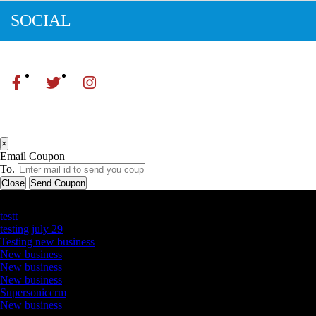
SOCIAL
×
Email Coupon
To.
Close
Send Coupon
Latest Business Listings
testt
testing july 29
Testing new business
New business
New business
New business
Supersoniccrm
New business