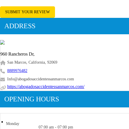
SUBMIT YOUR REVIEW
ADDRESS
960 Rancheros Dr,
San Marcos, California, 92069
8889976482
Info@abogadosaccidentessanmarcos.com
https://abogadosaccidentessanmarcos.com/
OPENING HOURS
Monday
07:00 am - 07:00 pm