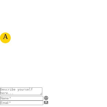
A
RATE & WRITE A REVIEW
Your Rating