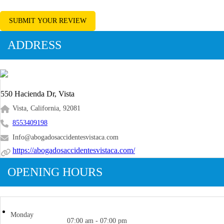
SUBMIT YOUR REVIEW
ADDRESS
550 Hacienda Dr, Vista
Vista, California, 92081
8553409198
Info@abogadosaccidentesvistaca.com
https://abogadosaccidentesvistaca.com/
OPENING HOURS
Monday
07:00 am - 07:00 pm