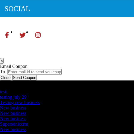
SOCIAL
×
Email Coupon
To.
Close
Send Coupon
Latest Business Listings
testt
testing july 29
Testing new business
New business
New business
New business
Supersoniccrm
New business