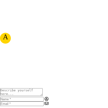
A
RATE & WRITE A REVIEW
Your Rating